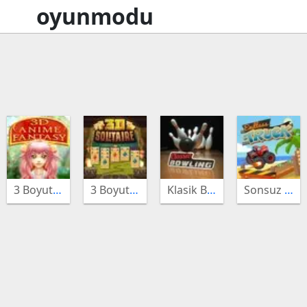
oyunmodu
3 Boyutlu Anime Fantezi
3 Boyutlu Solitaire
Klasik Bowling
Sonsuz Kamyon