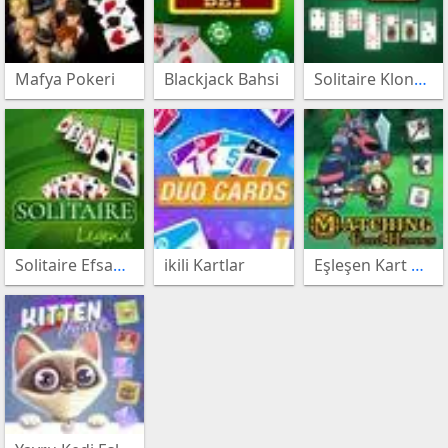
oyunları
Macera
Mafya Pokeri
Blackjack Bahsi
Solitaire Klondike
oyunları
Mahjong
oyunları
Basketbol
oyunları
Tetris
Solitaire Efsanesi
ikili Kartlar
Eşleşen Kart Kahramanları
oyunları
Kedi
oyunları
Köpek
oyunları
Futbol