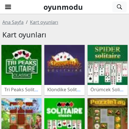
oyunmodu
Ana Sayfa
Kart oyunları
Atari
Kart oyunları
oyunları
Müzik
oyunları
Beceri
oyunları
3lü
Tri Peaks Solitaire Classic
Klondike Solitaire
Örümcek Solitaire
Eşleştirme
Kız
oyunları
oyunları
Bulmaca
oyunları
Bakım