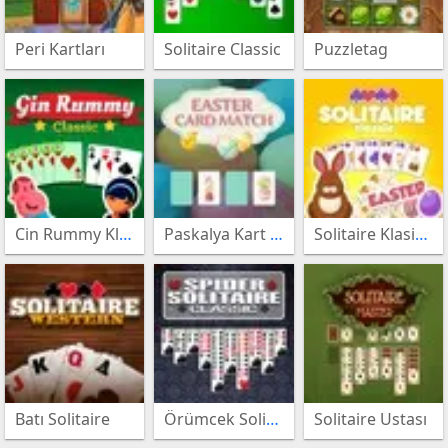
Peri Kartları
Solitaire Classic
Puzzletag
oyunları
Bebek
Bakıcısı
Masa
oyunları
Tenisi
Spor
oyunları
oyunları
Satranç
Cin Rummy Klasik
Paskalya Kart Eşleşmesi
Solitaire Klasik Paskalya
oyunları
Makyaj
oyunları
Giydirme
oyunları
Motor
Batı Solitaire
Örümcek Solitaire Klasik
Solitaire Ustası