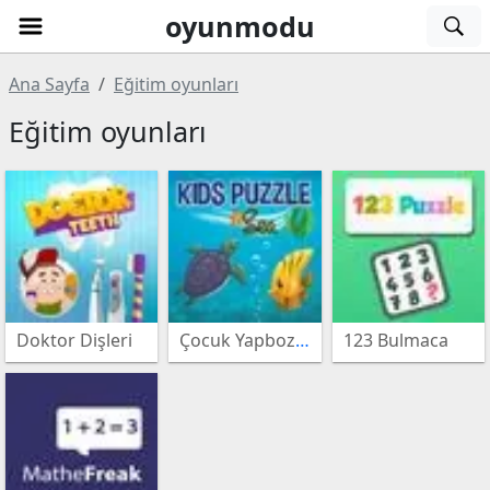
oyunmodu
Ana Sayfa
Eğitim oyunları
Atari
Eğitim oyunları
oyunları
Müzik
oyunları
Beceri
oyunları
3lü
Doktor Dişleri
Çocuk Yapbozu Deniz
123 Bulmaca
Eşleştirme
Kız
oyunları
oyunları
Bulmaca
oyunları
Bebek