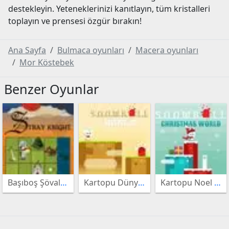
destekleyin. Yeteneklerinizi kanıtlayın, tüm kristalleri
toplayın ve prensesi özgür bırakın!
oyunları
Bebek
Ana Sayfa
Bulmaca oyunları
Macera oyunları
Bakıcısı
Masa
Mor Köstebek
Benzer Oyunlar
oyunları
Tenisi
Spor
oyunları
oyunları
Satranç
oyunları
Makyaj
oyunları
Giydirme
Başıboş Şövalye
Kartopu Dünyası
Kartopu Noel Dünyası
oyunları
Motor