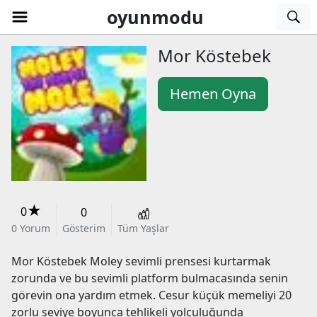
oyunmodu
Mor Köstebek
Atari
Hemen Oyna
oyunları
Müzik
oyunları
Beceri
oyunları
3lü
★
0
0
Eşleştirme
Kız
0
Yorum
Gösterim
Tüm Yaşlar
Mor Köstebek Moley sevimli prensesi kurtarmak
oyunları
oyunları
Bulmaca
zorunda ve bu sevimli platform bulmacasında senin
görevin ona yardım etmek. Cesur küçük memeliyi 20
oyunları
Bakım
zorlu seviye boyunca tehlikeli yolculuğunda