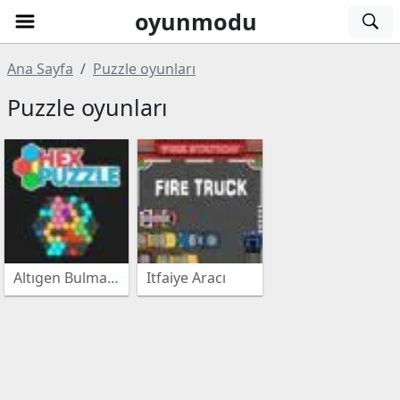
oyunmodu
Ana Sayfa
Puzzle oyunları
Atari
Puzzle oyunları
oyunları
Müzik
oyunları
Beceri
oyunları
3lü
Altıgen Bulmaca
Itfaiye Aracı
Eşleştirme
Kız
oyunları
oyunları
Bulmaca
oyunları
Bakım