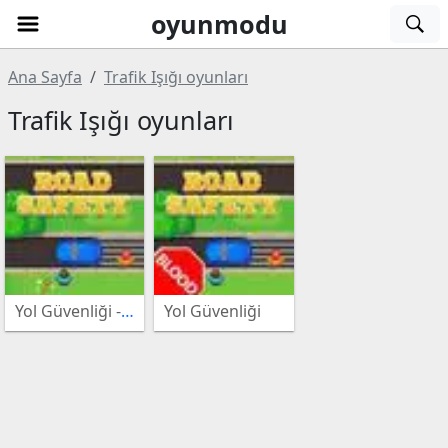
oyunmodu
Ana Sayfa
Trafik Işığı oyunları
Atari
Trafik Işığı oyunları
oyunları
Müzik
oyunları
Beceri
oyunları
3lü
Yol Güvenliği - Kansiz
Yol Güvenliği
Eşleştirme
Kız
oyunları
oyunları
Bulmaca
oyunları
Bebek