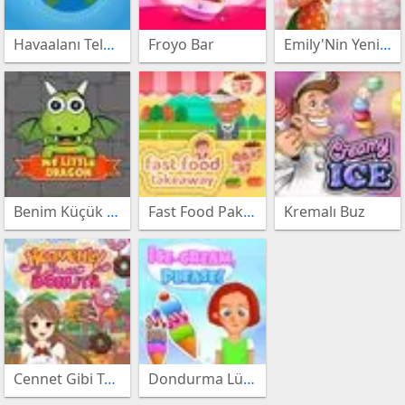
Havaalanı Telaşı
Froyo Bar
Emily'Nin Yeni Başlangıcı
oyunları
Bebek
Bakıcısı
Masa
oyunları
Tenisi
Spor
oyunları
oyunları
Satranç
Benim Küçük Ejderham
Fast Food Paket Servisi
Kremalı Buz
oyunları
Makyaj
oyunları
Giydirme
oyunları
Motor
Cennet Gibi Tatli Çörekler
Dondurma Lütfen