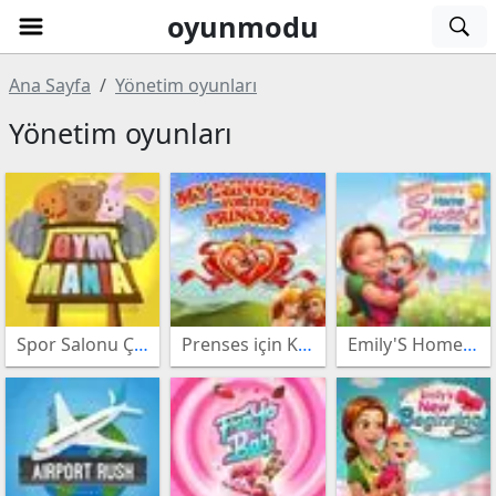
oyunmodu
Ana Sayfa
Yönetim oyunları
Atari
Yönetim oyunları
oyunları
Müzik
oyunları
Beceri
oyunları
3lü
Spor Salonu Çılgınlığı
Prenses için Krallığım
Emily'S Home Sweet Home
Eşleştirme
Kız
oyunları
oyunları
Bulmaca
oyunları
Bakım